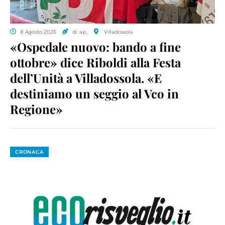
8 Agosto 2026
di a.p.
Villadossola
«Ospedale nuovo: bando a fine
ottobre» dice Riboldi alla Festa
dell’Unità a Villadossola. «E
destiniamo un seggio al Vco in
Regione»
CRONACA