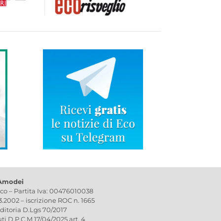
 Amodei
ico – Partita Iva: 00476010038
03.2002 – iscrizione ROC n. 1665
editoria D.Lgs 70/2017
uti D.P.C.M 17/04/2025 art. 4