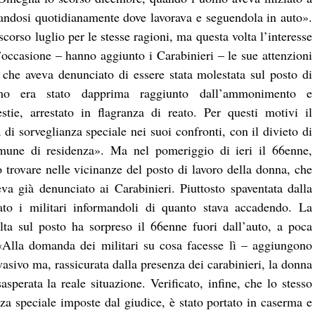
tandosi quotidianamente dove lavorava e seguendola in auto».
 scorso luglio per le stesse ragioni, ma questa volta l’interesse
l’occasione – hanno aggiunto i Carabinieri – le sue attenzioni
che aveva denunciato di essere stata molestata sul posto di
mo era stato dapprima raggiunto dall’ammonimento e
tie, arrestato in flagranza di reato. Per questi motivi il
di sorveglianza speciale nei suoi confronti, con il divieto di
comune di residenza». Ma nel pomeriggio di ieri il 66enne,
o trovare nelle vicinanze del posto di lavoro della donna, che
a già denunciato ai Carabinieri. Piuttosto spaventata dalla
to i militari informandoli di quanto stava accadendo. La
ta sul posto ha sorpreso il 66enne fuori dall’auto, a poca
 «Alla domanda dei militari su cosa facesse lì – aggiungono
asivo ma, rassicurata dalla presenza dei carabinieri, la donna
sperata la reale situazione. Verificato, infine, che lo stesso
nza speciale imposte dal giudice, è stato portato in caserma e