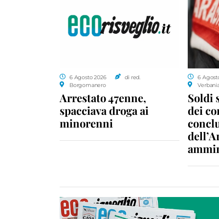
6 Agosto 2026
di red.
6 Agost
Borgomanero
Verbani
Arrestato 47enne,
Soldi 
spacciava droga ai
dei c
minorenni
conclu
dell’A
ammin