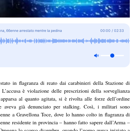
na, 66enne arrestato mentre la pedina
00:00
/
02:33
tato in flagranza di reato dai carabinieri della Stazione di
L’accusa è violazione delle prescrizioni della sorveglianza
pparsa al quanto agitata, si è rivolta alle forze dell’ordine
aveva già denunciato per stalking. Così, i militari sono
enne a Gravellona Toce, dove lo hanno colto in flagranza di
34enne residente in provincia – hanno fatto sapere dall’Arma –
i Omegna lo scorso dicembre, quando l’uomo aveva iniziato a