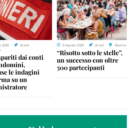
o 2026
di red.
6 Agosto 2026
di red.
Baveno
a
“Risotto sotto le stelle”,
spariti dai conti
un successo con oltre
ondomini,
500 partecipanti
se le indagini
rma su un
istratore