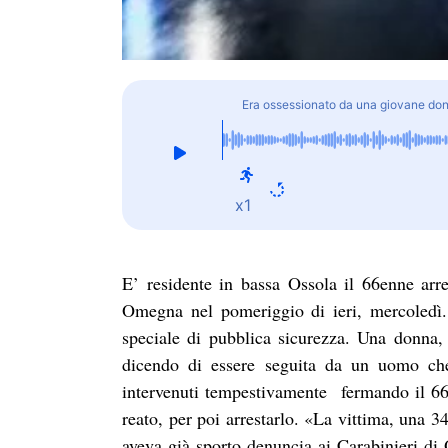
Era ossessionato da una giovane don
x1
E’ residente in bassa Ossola il 66enne arres
Omegna nel pomeriggio di ieri, mercoledì. 
speciale di pubblica sicurezza. Una donna, a
dicendo di essere seguita da un uomo che 
intervenuti tempestivamente fermando il 66
reato, per poi arrestarlo. «La vittima, una 
aveva già sporto denuncia ai Carabinieri d