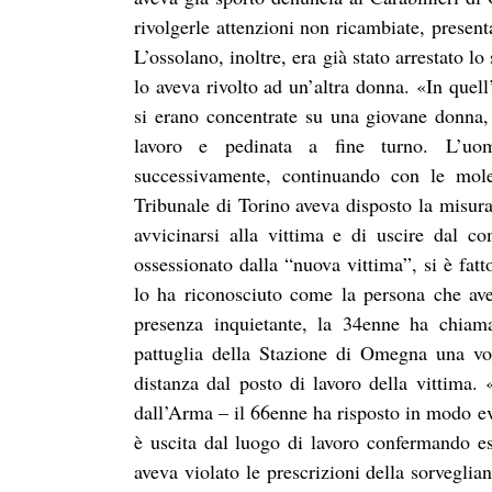
rivolgerle attenzioni non ricambiate, presen
L’ossolano, inoltre, era già stato arrestato lo
lo aveva rivolto ad un’altra donna. «In quel
si erano concentrate su una giovane donna, 
lavoro e pedinata a fine turno. L’uo
successivamente, continuando con le moles
Tribunale di Torino aveva disposto la misura 
avvicinarsi alla vittima e di uscire dal 
ossessionato dalla “nuova vittima”, si è fatt
lo ha riconosciuto come la persona che avev
presenza inquietante, la 34enne ha chiama
pattuglia della Stazione di Omegna una vol
distanza dal posto di lavoro della vittima.
dall’Arma – il 66enne ha risposto in modo ev
è uscita dal luogo di lavoro confermando esa
aveva violato le prescrizioni della sorveglia