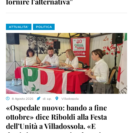
fornire l’alternativa”
ATTUALITA'
POLITICA
8 Agosto 2026
di a.p.
Villadossola
«Ospedale nuovo: bando a fine
ottobre» dice Riboldi alla Festa
dell’Unità a Villadossola. «E