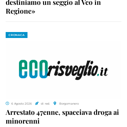
destiniamo un seggio al Vco in
Regione»
CRONACA
6 Agosto 2026
di red.
Borgomanero
Arrestato 47enne, spacciava droga ai
minorenni