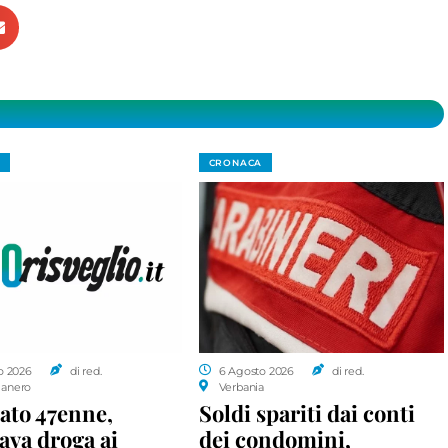
CRONACA
o 2026
di red.
6 Agosto 2026
di red.
anero
Verbania
ato 47enne,
Soldi spariti dai conti
ava droga ai
dei condomini,