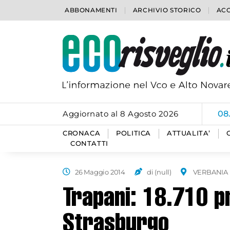
ABBONAMENTI
ARCHIVIO STORICO
ACC
Aggiornato al 8 Agosto 2026
06
CRONACA
POLITICA
ATTUALITA’
CONTATTI
26 Maggio 2014
di (null)
VERBANIA
Trapani: 18.710 p
Strasburgo