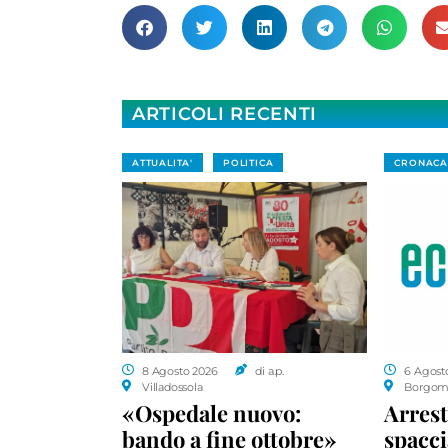
ARTICOLI RECENTI
ATTUALITA'
POLITICA
CRONACA
8 Agosto 2026
di a.p.
6 Agost
Villadossola
Borgom
«Ospedale nuovo:
Arrest
bando a fine ottobre»
spacci