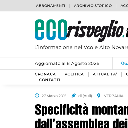
ABBONAMENTI
ARCHIVIO STORICO
ACC
Aggiornato al 8 Agosto 2026
06
CRONACA
POLITICA
ATTUALITA’
CONTATTI
27 Marzo 2015
di (null)
VERBANIA
Specificità montan
dall’assemblea dei