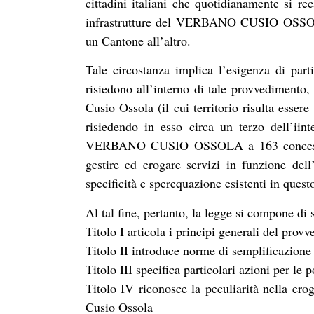
cittadini italiani che quotidianamente si re
infrastrutture del VERBANO CUSIO OSSOLA v
un Cantone all’altro.
Tale circostanza implica l’esigenza di parti
risiedono all’interno di tale provvedimento,
Cusio Ossola (il cui territorio risulta essere
risiedendo in esso circa un terzo dell’iin
VERBANO CUSIO OSSOLA a 163 concession
gestire ed erogare servizi in funzione dell
specificità e sperequazione esistenti in quest
Al tal fine, pertanto, la legge si compone di se
Titolo I articola i principi generali del prov
Titolo II introduce norme di semplificazione
Titolo III specifica particolari azioni per le po
Titolo IV riconosce la peculiarità nella ero
Cusio Ossola