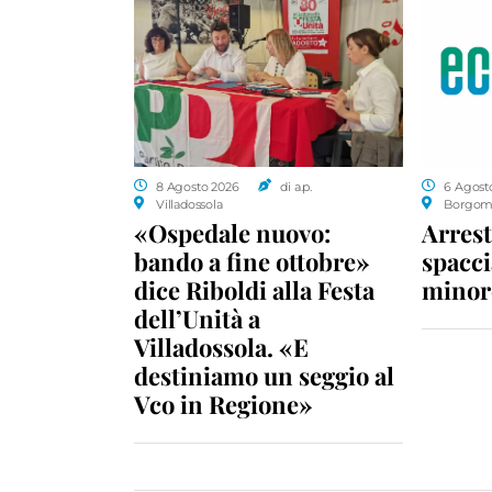
8 Agosto 2026
di a.p.
6 Agost
Villadossola
Borgom
«Ospedale nuovo:
Arrest
bando a fine ottobre»
spacci
dice Riboldi alla Festa
minor
dell’Unità a
Villadossola. «E
destiniamo un seggio al
Vco in Regione»