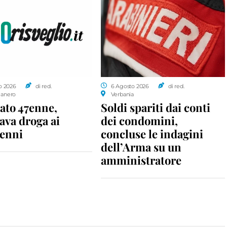
o 2026
di red.
6 Agosto 2026
di red.
anero
Verbania
ato 47enne,
Soldi spariti dai conti
ava droga ai
dei condomini,
enni
concluse le indagini
dell’Arma su un
amministratore