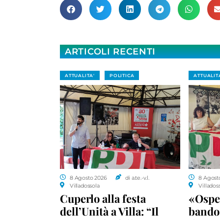
ARTICOLI RECENTI
ATTUALITA'
POLITICA
ATTUALIT
8 Agosto 2026
di a.te.-v.l.
8 Agost
Villadossola
Villados
Cuperlo alla festa
«Ospe
dell’Unità a Villa: “Il
bando 