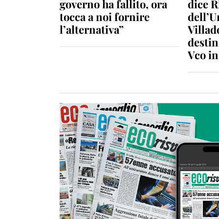
governo ha fallito, ora
dice R
tocca a noi fornire
dell’U
l’alternativa”
Villad
destin
Vco i