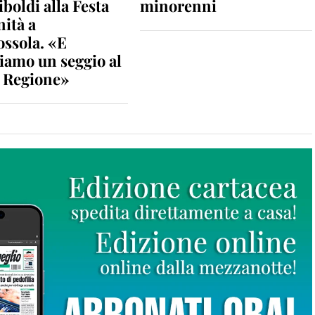
iboldi alla Festa
minorenni
nità a
ossola. «E
iamo un seggio al
n Regione»