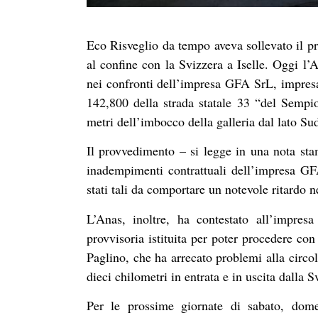
Eco Risveglio da tempo aveva sollevato il pro
al confine con la Svizzera a Iselle. Oggi l’
nei confronti dell’impresa GFA SrL, impresa a
142,800 della strada statale 33 “del Semp
metri dell’imbocco della galleria dal lato Su
Il provvedimento – si legge in una nota stam
inadempimenti contrattuali dell’impresa GFA
stati tali da comportare un notevole ritardo n
L’Anas, inoltre, ha contestato all’impresa
provvisoria istituita per poter procedere co
Paglino, che ha arrecato problemi alla circ
dieci chilometri in entrata e in uscita dalla S
Per le prossime giornate di sabato, domen