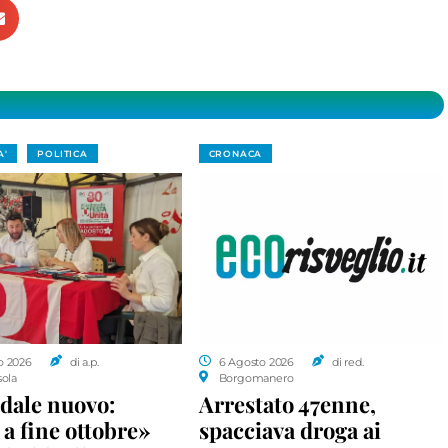
A'
POLITICA
CRONACA
o 2026
di a.p.
6 Agosto 2026
di red.
sola
Borgomanero
dale nuovo:
Arrestato 47enne,
a fine ottobre»
spacciava droga ai