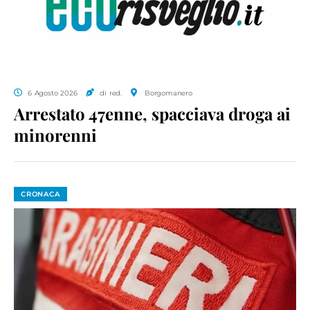
6 Agosto 2026
di red.
Borgomanero
Arrestato 47enne, spacciava droga ai
minorenni
CRONACA