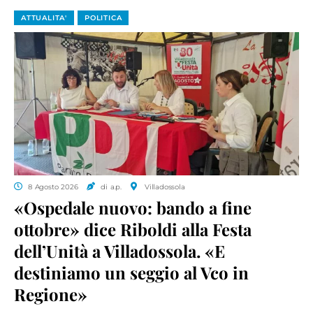
ATTUALITA'
POLITICA
8 Agosto 2026
di a.p.
Villadossola
«Ospedale nuovo: bando a fine
ottobre» dice Riboldi alla Festa
dell’Unità a Villadossola. «E
destiniamo un seggio al Vco in
Regione»