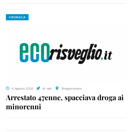
CRONACA
6 Agosto 2026
di red.
Borgomanero
Arrestato 47enne, spacciava droga ai
minorenni