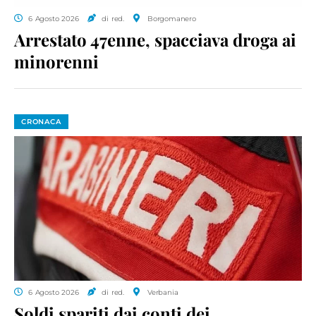
6 Agosto 2026
di red.
Borgomanero
Arrestato 47enne, spacciava droga ai
minorenni
CRONACA
6 Agosto 2026
di red.
Verbania
Soldi spariti dai conti dei