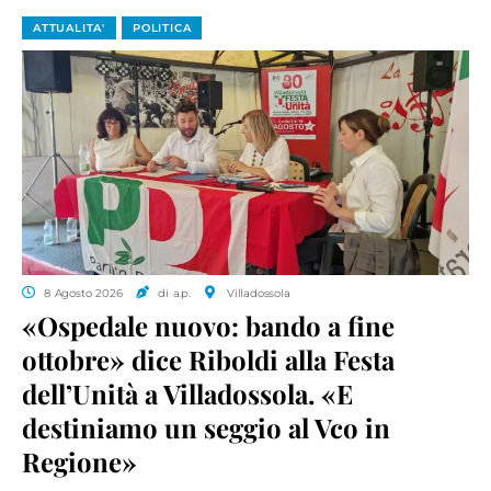
ATTUALITA'
POLITICA
8 Agosto 2026
di a.p.
Villadossola
«Ospedale nuovo: bando a fine
ottobre» dice Riboldi alla Festa
dell’Unità a Villadossola. «E
destiniamo un seggio al Vco in
Regione»