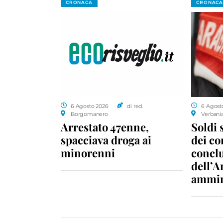
CRONACA
CRONACA
6 Agosto 2026
di red.
6 Agost
Borgomanero
Verbani
Arrestato 47enne,
Soldi 
spacciava droga ai
dei c
minorenni
conclu
dell’A
ammin