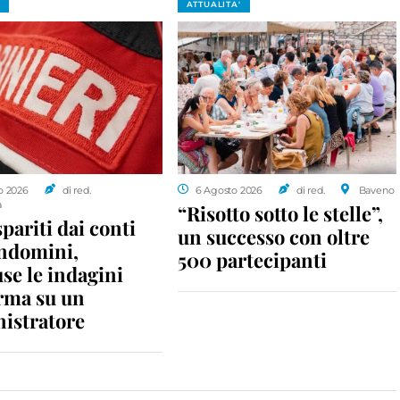
ATTUALITA'
o 2026
di red.
6 Agosto 2026
di red.
Baveno
a
“Risotto sotto le stelle”,
spariti dai conti
un successo con oltre
ondomini,
500 partecipanti
se le indagini
rma su un
istratore