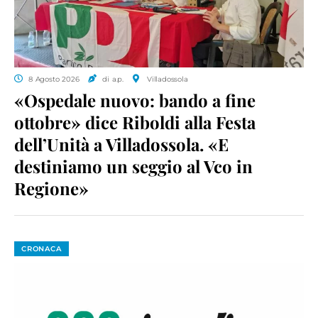
8 Agosto 2026
di a.p.
Villadossola
«Ospedale nuovo: bando a fine
ottobre» dice Riboldi alla Festa
dell’Unità a Villadossola. «E
destiniamo un seggio al Vco in
Regione»
CRONACA