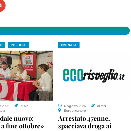
A'
POLITICA
CRONACA
o 2026
di a.p.
6 Agosto 2026
di red.
sola
Borgomanero
dale nuovo:
Arrestato 47enne,
a fine ottobre»
spacciava droga ai