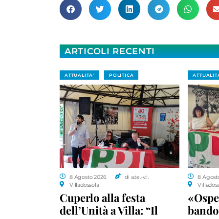
ARTICOLI RECENTI
ATTUALITA'
POLITICA
ATTUALIT
8 Agosto 2026
di a.te.-v.l.
8 Agost
Villadossola
Villados
Cuperlo alla festa
«Ospe
dell’Unità a Villa: “Il
bando 