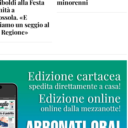
iboldi alla Festa
minorenni
nità a
ossola. «E
iamo un seggio al
n Regione»