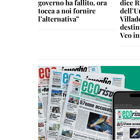
governo ha fallito, ora
dice R
tocca a noi fornire
dell’U
l’alternativa”
Villad
destin
Vco i