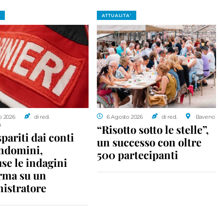
ATTUALITA'
o 2026
di red.
6 Agosto 2026
di red.
Baveno
a
“Risotto sotto le stelle”,
spariti dai conti
un successo con oltre
ondomini,
500 partecipanti
se le indagini
rma su un
istratore