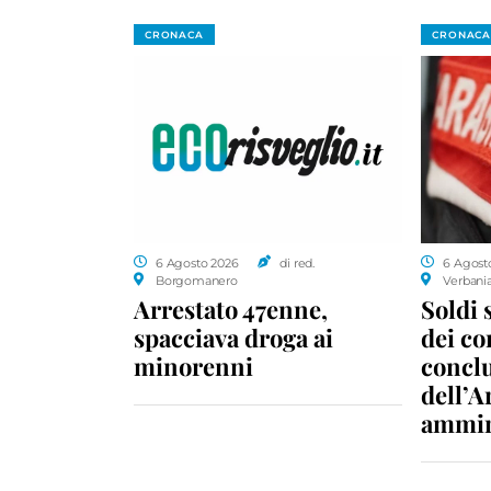
CRONACA
CRONACA
6 Agosto 2026
di red.
6 Agost
Borgomanero
Verbani
Arrestato 47enne,
Soldi 
spacciava droga ai
dei c
minorenni
conclu
dell’A
ammin