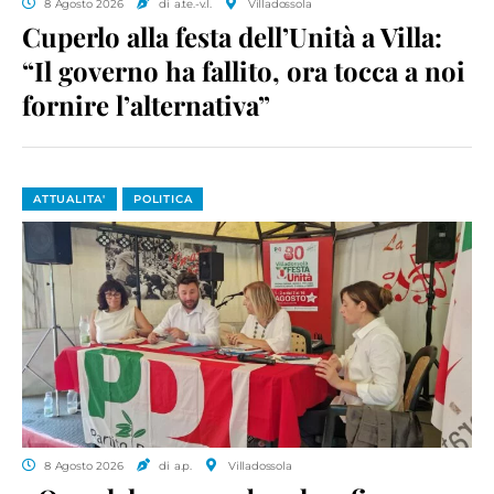
8 Agosto 2026
di a.te.-v.l.
Villadossola
Cuperlo alla festa dell’Unità a Villa:
“Il governo ha fallito, ora tocca a noi
fornire l’alternativa”
ATTUALITA'
POLITICA
8 Agosto 2026
di a.p.
Villadossola