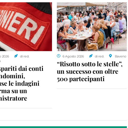
o 2026
di red.
6 Agosto 2026
di red.
Baveno
a
“Risotto sotto le stelle”,
spariti dai conti
un successo con oltre
ondomini,
500 partecipanti
se le indagini
rma su un
istratore