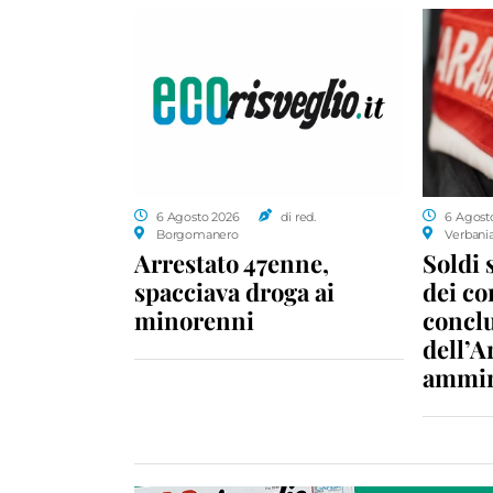
6 Agosto 2026
di red.
6 Agost
Borgomanero
Verbani
Arrestato 47enne,
Soldi 
spacciava droga ai
dei c
minorenni
conclu
dell’A
ammin