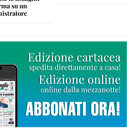
rma su un
istratore