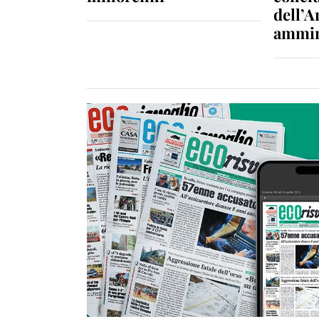
dell’A
ammin