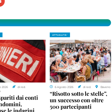
ATTUALITA'
o 2026
di red.
6 Agosto 2026
di red.
Baveno
a
“Risotto sotto le stelle”,
spariti dai conti
un successo con oltre
ondomini,
500 partecipanti
se le indagini