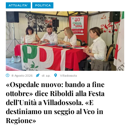
ATTUALITA'
POLITICA
8 Agosto 2026
di a.p.
Villadossola
«Ospedale nuovo: bando a fine
ottobre» dice Riboldi alla Festa
dell’Unità a Villadossola. «E
destiniamo un seggio al Vco in
Regione»