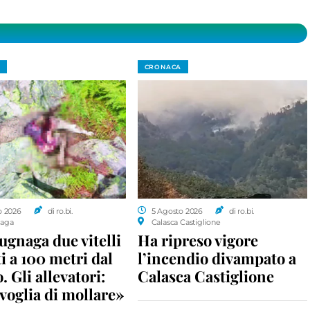
CRONACA
o 2026
di ro.bi.
5 Agosto 2026
di ro.bi.
aga
Calasca Castiglione
gnaga due vitelli
Ha ripreso vigore
i a 100 metri dal
l’incendio divampato a
. Gli allevatori:
Calasca Castiglione
voglia di mollare»