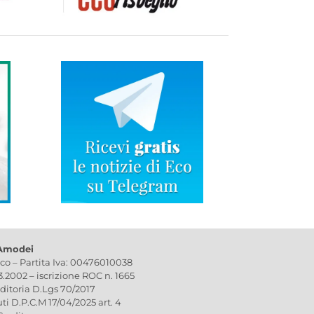
 Amodei
ico – Partita Iva: 00476010038
03.2002 – iscrizione ROC n. 1665
editoria D.Lgs 70/2017
uti D.P.C.M 17/04/2025 art. 4