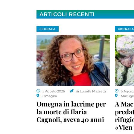
ARTICOLI RECENTI
CRONACA
CRONACA
5 Agosto 2026
di Luisella Mazzetti
5 Agost
Omegna
Macugn
Omegna in lacrime per
A Macu
la morte di Ilaria
predat
Cagnoli, aveva 40 anni
rifugio
«Vien 