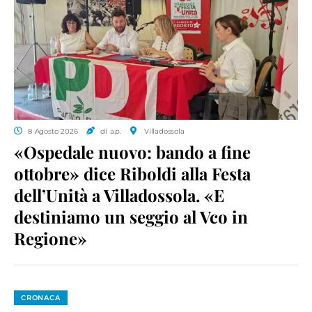
8 Agosto 2026
di a.p.
Villadossola
«Ospedale nuovo: bando a fine
ottobre» dice Riboldi alla Festa
dell’Unità a Villadossola. «E
destiniamo un seggio al Vco in
Regione»
CRONACA