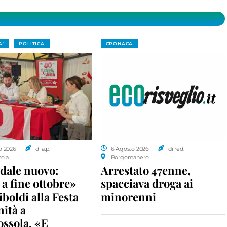
A'
POLITICA
CRONACA
o 2026
di a.p.
6 Agosto 2026
di red.
sola
Borgomanero
dale nuovo:
Arrestato 47enne,
a fine ottobre»
spacciava droga ai
iboldi alla Festa
minorenni
nità a
ossola. «E