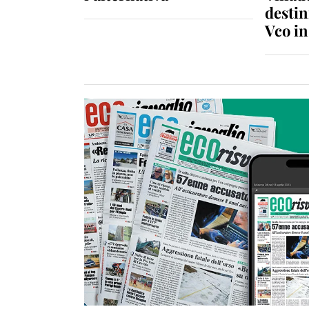
destin
Vco i