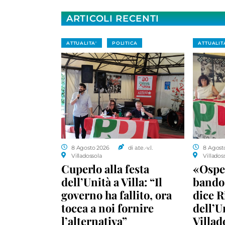
ARTICOLI RECENTI
ATTUALITA'
POLITICA
ATTUALIT
8 Agosto 2026
di a.te.-v.l.
8 Agost
Villadossola
Villados
Cuperlo alla festa
«Ospe
dell’Unità a Villa: “Il
bando 
governo ha fallito, ora
dice R
tocca a noi fornire
dell’U
l’alternativa”
Villad