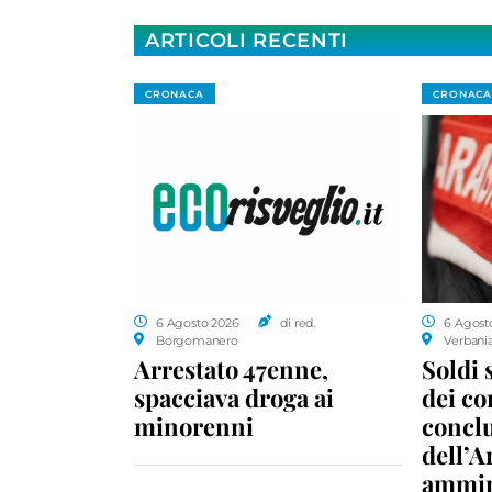
ARTICOLI RECENTI
CRONACA
CRONACA
6 Agosto 2026
di red.
6 Agost
Borgomanero
Verbani
Arrestato 47enne,
Soldi 
spacciava droga ai
dei c
minorenni
conclu
dell’A
ammin