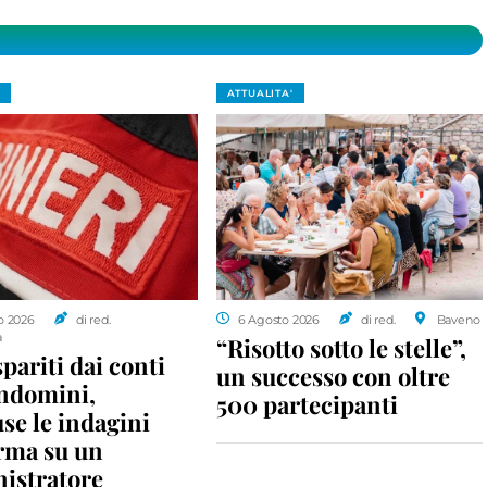
ATTUALITA'
o 2026
di red.
6 Agosto 2026
di red.
Baveno
a
“Risotto sotto le stelle”,
spariti dai conti
un successo con oltre
ondomini,
500 partecipanti
se le indagini
rma su un
istratore