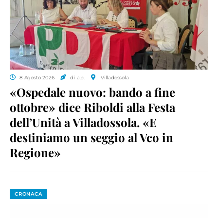
8 Agosto 2026
di a.p.
Villadossola
«Ospedale nuovo: bando a fine
ottobre» dice Riboldi alla Festa
dell’Unità a Villadossola. «E
destiniamo un seggio al Vco in
Regione»
CRONACA