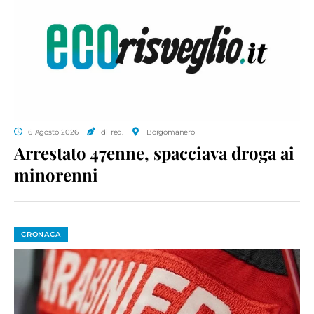
6 Agosto 2026
di red.
Borgomanero
Arrestato 47enne, spacciava droga ai
minorenni
CRONACA