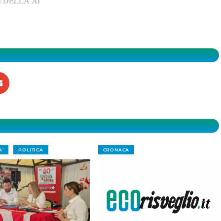
 DELLA AI
A'
POLITICA
CRONACA