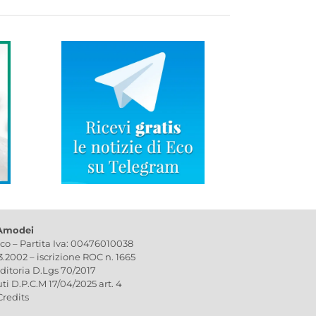
 Amodei
ico – Partita Iva: 00476010038
03.2002 – iscrizione ROC n. 1665
editoria D.Lgs 70/2017
uti D.P.C.M 17/04/2025 art. 4
Credits