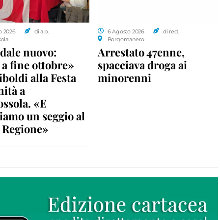
o 2026
di a.p.
6 Agosto 2026
di red.
sola
Borgomanero
dale nuovo:
Arrestato 47enne,
a fine ottobre»
spacciava droga ai
iboldi alla Festa
minorenni
nità a
ossola. «E
iamo un seggio al
n Regione»