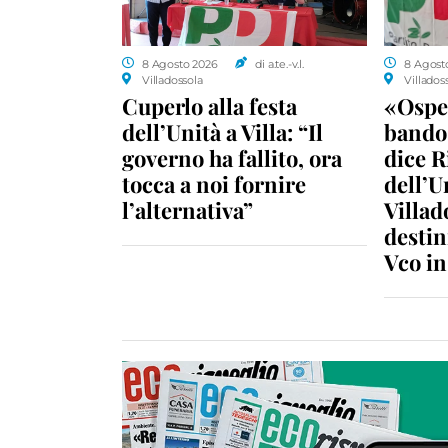
8 Agosto 2026
di a.te.-v.l.
8 Agost
Villadossola
Villados
Cuperlo alla festa
«Ospe
dell’Unità a Villa: “Il
bando 
governo ha fallito, ora
dice R
tocca a noi fornire
dell’U
l’alternativa”
Villad
destin
Vco i