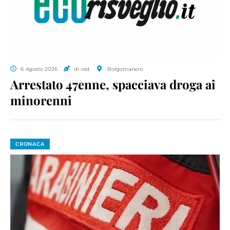
6 Agosto 2026
di red.
Borgomanero
Arrestato 47enne, spacciava droga ai
minorenni
CRONACA