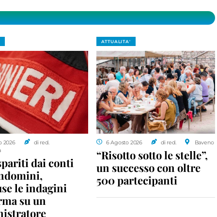
ATTUALITA'
o 2026
di red.
6 Agosto 2026
di red.
Baveno
a
“Risotto sotto le stelle”,
spariti dai conti
un successo con oltre
ondomini,
500 partecipanti
se le indagini
rma su un
istratore