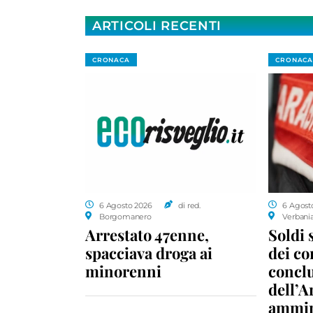
ARTICOLI RECENTI
CRONACA
CRONACA
6 Agosto 2026
di red.
6 Agost
Borgomanero
Verbani
Arrestato 47enne,
Soldi 
spacciava droga ai
dei c
minorenni
conclu
dell’A
ammin