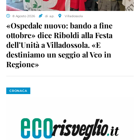
8 Agosto 2026
di a.p.
Villadossola
«Ospedale nuovo: bando a fine
ottobre» dice Riboldi alla Festa
dell’Unità a Villadossola. «E
destiniamo un seggio al Vco in
Regione»
CRONACA