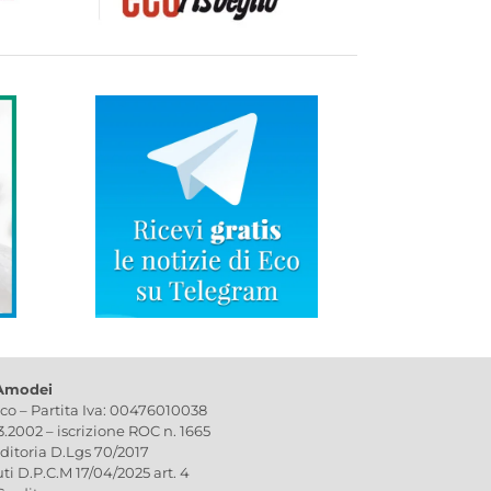
 Amodei
ico – Partita Iva: 00476010038
03.2002 – iscrizione ROC n. 1665
editoria D.Lgs 70/2017
uti D.P.C.M 17/04/2025 art. 4