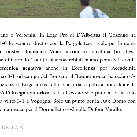
zano e Verbania. In Lega Pro al D’Albertas il Gozzano ha
-0 lo scontro diretto con la Pergolettese rivale per la corsa
con mister Domenico Vono ancora in panchina (in attesa
nome di Corrado Cotta) i biancocerchiati hanno perso 3-0 con la
Domenica negativa anche in Eccellenza per Accademia
so 3-1 sul campo del Borgaro, il Baveno invece ha ceduto 3-
zione il Briga arriva alla pausa da capolista nonostante la
rò l’Omegna vittoriosa 3-1 a Cossato si è portata ad un solo
 ha vinto 3-1 a Vogogna. Solo un punto per la Juve Domo con
imonta invece per il Dormelletto 4-2 sulla Dufour Varallo.
 DELLA AI