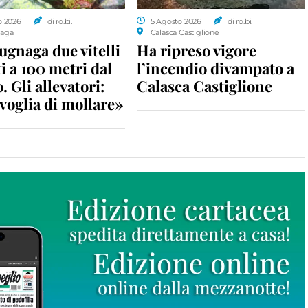
o 2026
di ro.bi.
5 Agosto 2026
di ro.bi.
aga
Calasca Castiglione
gnaga due vitelli
Ha ripreso vigore
i a 100 metri dal
l’incendio divampato a
. Gli allevatori:
Calasca Castiglione
voglia di mollare»