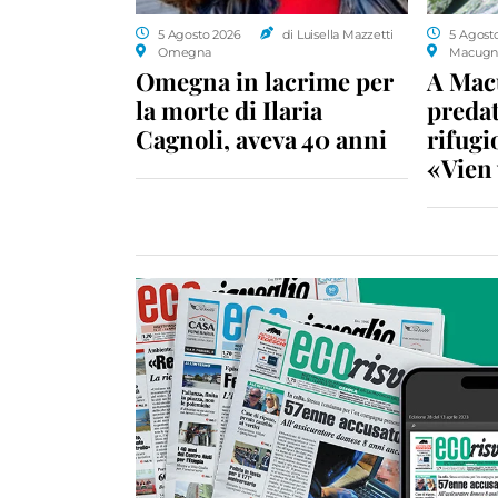
5 Agosto 2026
di Luisella Mazzetti
5 Agost
Omegna
Macugn
Omegna in lacrime per
A Macu
la morte di Ilaria
predat
Cagnoli, aveva 40 anni
rifugio
«Vien 