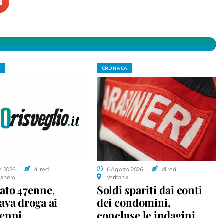
CRONACA
o 2026
di red.
6 Agosto 2026
di red.
anero
Verbania
ato 47enne,
Soldi spariti dai conti
ava droga ai
dei condomini,
enni
concluse le indagini