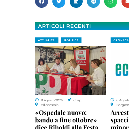
ARTICOLI RECENTI
ATTUALITA'
POLITICA
CRONACA
8 Agosto 2026
di a.p.
6 Agost
Villadossola
Borgom
«Ospedale nuovo:
Arrest
bando a fine ottobre»
spacci
dice Riboldi alla Festa
minor