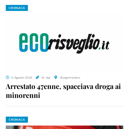
CRONACA
6 Agosto 2026
di red.
Borgomanero
Arrestato 47enne, spacciava droga ai
minorenni
CRONACA