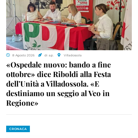
8 Agosto 2026
di a.p.
Villadossola
«Ospedale nuovo: bando a fine
ottobre» dice Riboldi alla Festa
dell’Unità a Villadossola. «E
destiniamo un seggio al Vco in
Regione»
CRONACA