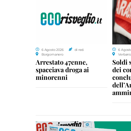
6 Agosto 2026
di red.
6 Agost
Borgomanero
Verbani
Arrestato 47enne,
Soldi 
spacciava droga ai
dei c
minorenni
conclu
dell’A
ammin