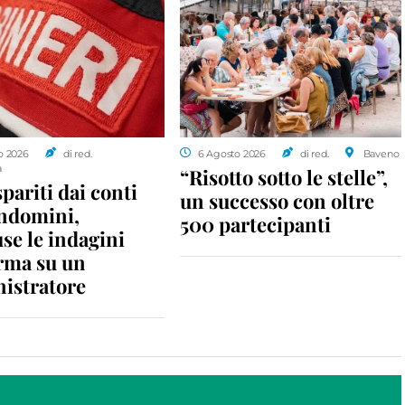
o 2026
di red.
6 Agosto 2026
di red.
Baveno
a
“Risotto sotto le stelle”,
spariti dai conti
un successo con oltre
ondomini,
500 partecipanti
se le indagini
rma su un
istratore