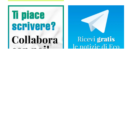
Direttore responsabile: Tiziana Amodei
Copyright © 2026, Editoriale Eco Risveglio srl a socio unico – Partita