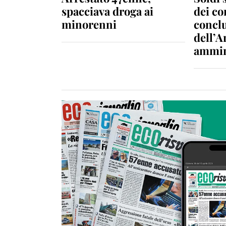
spacciava droga ai
dei c
minorenni
conclu
dell’A
ammin