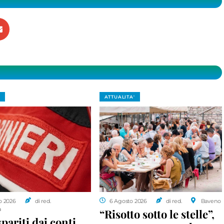
ATTUALITA'
o 2026
di red.
6 Agosto 2026
di red.
Baveno
a
“Risotto sotto le stelle”,
spariti dai conti