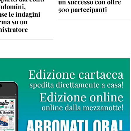
un successo con oltre
ondomini,
500 partecipanti
se le indagini
rma su un
istratore