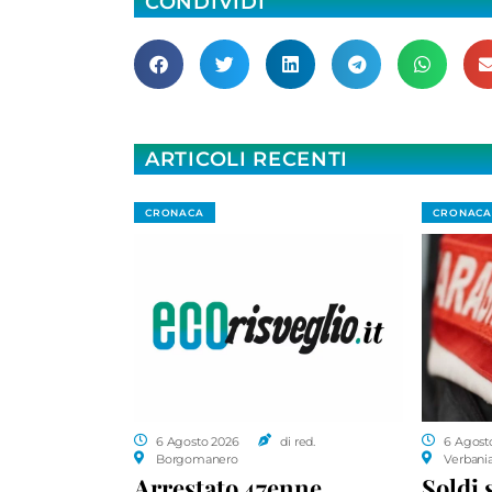
CONDIVIDI
ARTICOLI RECENTI
CRONACA
CRONACA
6 Agosto 2026
di red.
6 Agost
Borgomanero
Verbani
Arrestato 47enne,
Soldi 