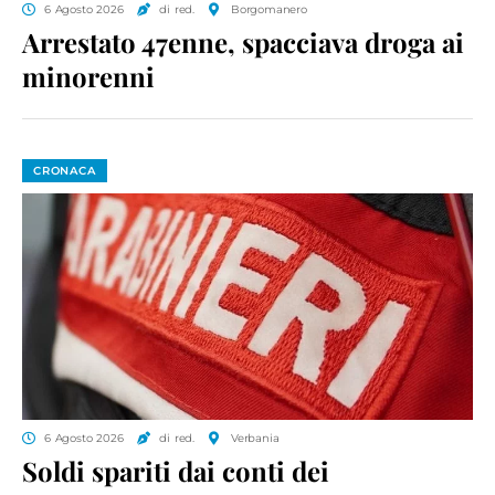
6 Agosto 2026
di red.
Borgomanero
Arrestato 47enne, spacciava droga ai
minorenni
CRONACA
6 Agosto 2026
di red.
Verbania
Soldi spariti dai conti dei