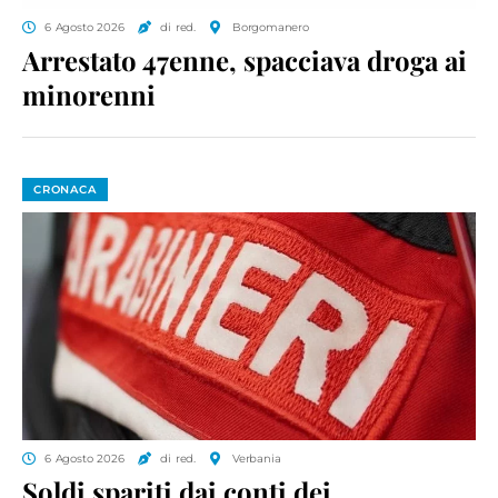
6 Agosto 2026
di red.
Borgomanero
Arrestato 47enne, spacciava droga ai
minorenni
CRONACA
6 Agosto 2026
di red.
Verbania
Soldi spariti dai conti dei