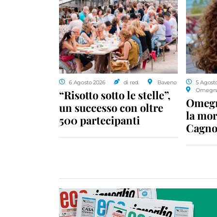
6 Agosto 2026
di red.
Baveno
5 Agost
Omegn
“Risotto sotto le stelle”,
Omegn
un successo con oltre
la mor
500 partecipanti
Cagnol