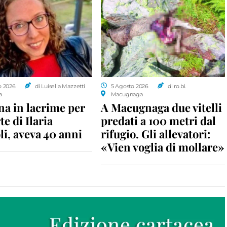
o 2026
di Luisella Mazzetti
5 Agosto 2026
di ro.bi.
a
Macugnaga
a in lacrime per
A Macugnaga due vitelli
te di Ilaria
predati a 100 metri dal
i, aveva 40 anni
rifugio. Gli allevatori:
«Vien voglia di mollare»