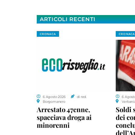
ARTICOLI RECENTI
CRONACA
CRONACA
6 Agosto 2026
di red.
6 Agost
Borgomanero
Verbani
Arrestato 47enne,
Soldi 
spacciava droga ai
dei c
minorenni
conclu
dell’A