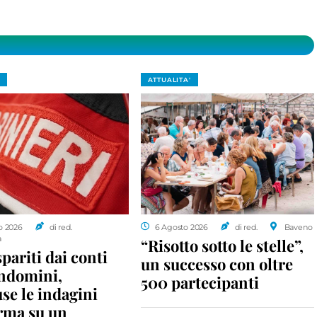
ATTUALITA'
o 2026
di red.
6 Agosto 2026
di red.
Baveno
a
“Risotto sotto le stelle”,
spariti dai conti
un successo con oltre
ondomini,
500 partecipanti
se le indagini
rma su un