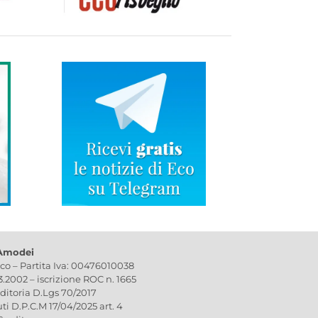
 Amodei
ico – Partita Iva: 00476010038
03.2002 – iscrizione ROC n. 1665
editoria D.Lgs 70/2017
uti D.P.C.M 17/04/2025 art. 4