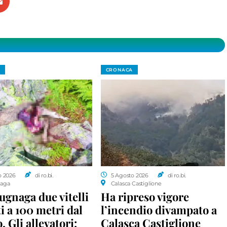
CRONACA
o 2026
di ro.bi.
5 Agosto 2026
di ro.bi.
aga
Calasca Castiglione
gnaga due vitelli
Ha ripreso vigore
i a 100 metri dal
l’incendio divampato a
. Gli allevatori:
Calasca Castiglione