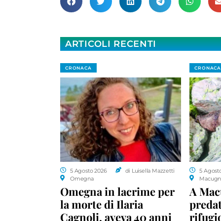
ARTICOLI RECENTI
CRONACA
CRONACA
5 Agosto 2026
di Luisella Mazzetti
5 Agost
Omegna
Macugn
Omegna in lacrime per
A Macu
la morte di Ilaria
predat
Cagnoli, aveva 40 anni
rifugio