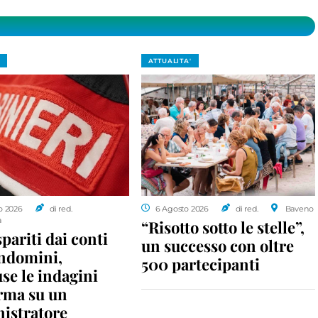
ATTUALITA'
o 2026
di red.
6 Agosto 2026
di red.
Baveno
a
“Risotto sotto le stelle”,
spariti dai conti
un successo con oltre
ondomini,
500 partecipanti
se le indagini
rma su un
istratore