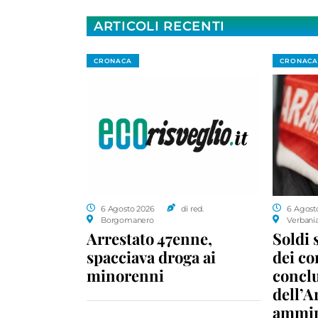
ARTICOLI RECENTI
CRONACA
CRONACA
6 Agosto 2026
di red.
6 Agost
Borgomanero
Verbani
Arrestato 47enne,
Soldi 
spacciava droga ai
dei c
minorenni
conclu
dell’A
ammin