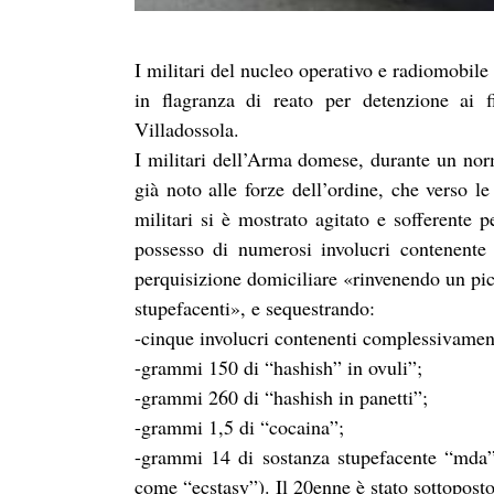
I militari del nucleo operativo e radiomobil
in flagranza di reato per detenzione ai f
Villadossola.
I militari dell’Arma domese, durante un norm
già noto alle forze dell’ordine, che verso l
militari si è mostrato agitato e sofferente 
possesso di numerosi involucri contenente 
perquisizione domiciliare «rinvenendo un pic
stupefacenti», e sequestrando:
-cinque involucri contenenti complessivamen
-grammi 150 di “hashish” in ovuli”;
-grammi 260 di “hashish in panetti”;
-grammi 1,5 di “cocaina”;
-grammi 14 di sostanza stupefacente “mda” 
come “ecstasy”). Il 20enne è stato sottoposto 