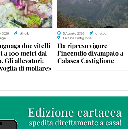
o 2026
di ro.bi.
5 Agosto 2026
di ro.bi.
aga
Calasca Castiglione
gnaga due vitelli
Ha ripreso vigore
i a 100 metri dal
l’incendio divampato a
. Gli allevatori:
Calasca Castiglione
voglia di mollare»