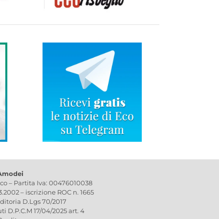
 Amodei
ico – Partita Iva: 00476010038
03.2002 – iscrizione ROC n. 1665
editoria D.Lgs 70/2017
uti D.P.C.M 17/04/2025 art. 4