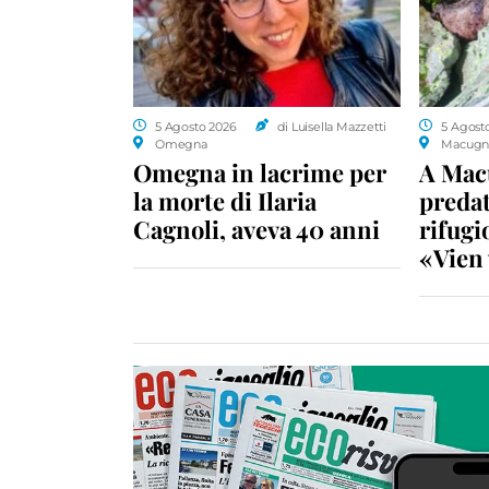
5 Agosto 2026
di Luisella Mazzetti
5 Agost
Omegna
Macugn
Omegna in lacrime per
A Macu
la morte di Ilaria
predat
Cagnoli, aveva 40 anni
rifugio
«Vien 