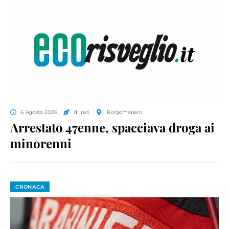
6 Agosto 2026
di red.
Borgomanero
Arrestato 47enne, spacciava droga ai
minorenni
CRONACA