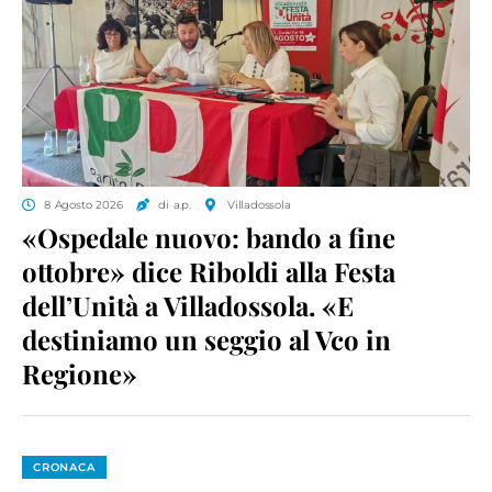
8 Agosto 2026
di a.p.
Villadossola
«Ospedale nuovo: bando a fine
ottobre» dice Riboldi alla Festa
dell’Unità a Villadossola. «E
destiniamo un seggio al Vco in
Regione»
CRONACA