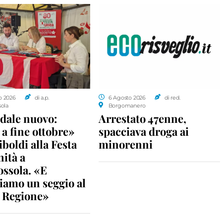
o 2026
di a.p.
6 Agosto 2026
di red.
sola
Borgomanero
dale nuovo:
Arrestato 47enne,
a fine ottobre»
spacciava droga ai
iboldi alla Festa
minorenni
nità a
ossola. «E
iamo un seggio al
n Regione»