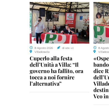
8 Agosto 2026
di a.te.-v.l.
8 Agost
Villadossola
Villados
Cuperlo alla festa
«Ospe
dell’Unità a Villa: “Il
bando 
governo ha fallito, ora
dice R
tocca a noi fornire
dell’U
l’alternativa”
Villad
destin
Vco i