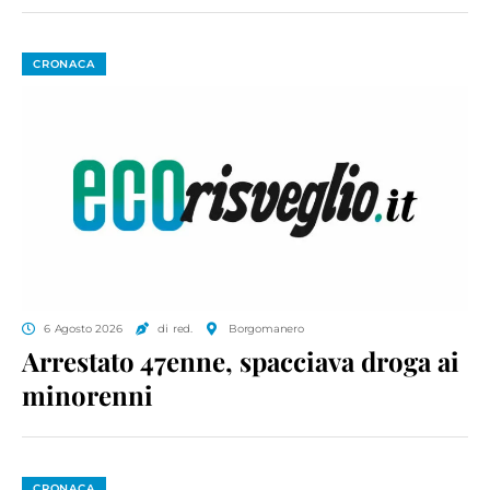
CRONACA
6 Agosto 2026
di red.
Borgomanero
Arrestato 47enne, spacciava droga ai
minorenni
CRONACA