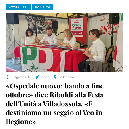
ATTUALITA'
POLITICA
8 Agosto 2026
di a.p.
Villadossola
«Ospedale nuovo: bando a fine
ottobre» dice Riboldi alla Festa
dell’Unità a Villadossola. «E
destiniamo un seggio al Vco in
Regione»