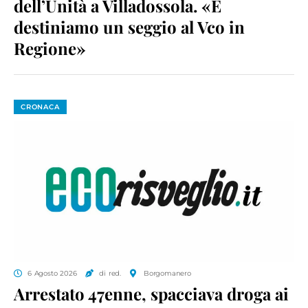
dell’Unità a Villadossola. «E
destiniamo un seggio al Vco in
Regione»
CRONACA
6 Agosto 2026
di red.
Borgomanero
Arrestato 47enne, spacciava droga ai