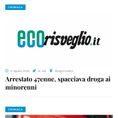
CRONACA
6 Agosto 2026
di red.
Borgomanero
Arrestato 47enne, spacciava droga ai
minorenni
CRONACA