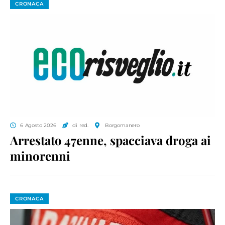
CRONACA
6 Agosto 2026
di red.
Borgomanero
Arrestato 47enne, spacciava droga ai
minorenni
CRONACA