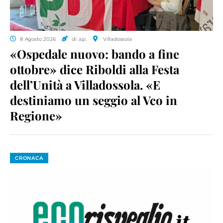
8 Agosto 2026
di a.p.
Villadossola
«Ospedale nuovo: bando a fine
ottobre» dice Riboldi alla Festa
dell’Unità a Villadossola. «E
destiniamo un seggio al Vco in
Regione»
CRONACA